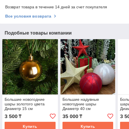
Возврат товара в течение 14 дней за счет покупателя
Все условия возврата
Подобные товары компании
Большие новогодние
Большие надувные
Бол
шары золотого цвета
новогодние шары
шары
Диаметр 15 см
Диаметр 40 см
Диам
3 500
35 000
3 5
₸
₸
Купить
Купить