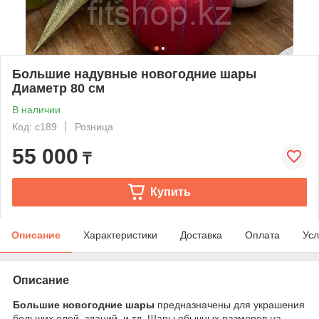
Большие надувные новогодние шары
Диаметр 80 см
В наличии
Код: c189
Розница
55 000
₸
Купить
Описание
Характеристики
Доставка
Оплата
Усл
Описание
Большие новогодние шары
предназначены для украшения
больших елей ,зданий и тд. Шары обычных размеров на