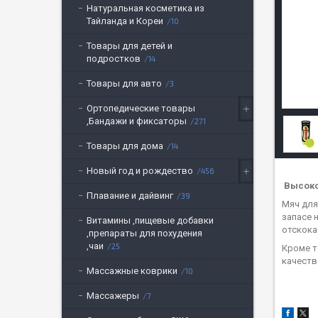
Натуральная косметика из
Тайланда и Кореи
10
Товары для детей и
подростков
14
Товары для авто
3
Ортопедические товары
,Бандажи и фиксаторы
271
Товары для дома
14
Новый год и рождество
456
Высоко
Плавание и дайвинг
39
Мяч для
запасе 
Витамины ,пищевые добавки
отскока
,препараты для похудения
,чаи
25
Кроме т
качеств
Массажные коврики
10
Массажеры
7