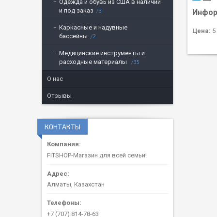
Одежда и обувь из США в наличии
и под заказ
3
Инфор
Каркасные и надувные
Цена:
5
бассейны
2
Медицинские инструменты и
расходные материалы
35
О нас
Отзывы
КОНТАКТЫ
FITSHOP-Магазин для всей семьи!
Алматы, Казахстан
+7 (707) 814-78-63