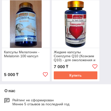
Капсулы Мелатонин -
Жидкие капсулы
Melatonin 100 капсул
Coenzyme Q10 (Коэнзим
Q10) - для омоложения и
повышения энергичности
7 000
₸
100 капсул
5 000
₸
Купить
О нас
Рейтинг не сформирован
Менее 5 отзывов за последний год