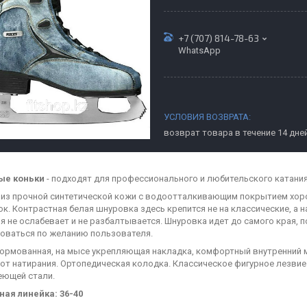
+7 (707) 814-78-63
WhatsApp
возврат товара в течение 14 дне
ые коньки
- подходят для профессионального и любительского катания
из прочной синтетической кожи с водоотталкивающим покрытием хоро
к. Контрастная белая шнуровка здесь крепится не на классические, а на
я не ослабевает и не разбалтывается. Шнуровка идет до самого края, 
оваться по желанию пользователя.
ормованная, на мысе укрепляющая накладка, комфортный внутренний м
от натирания. Ортопедическая колодка. Классическое фигурное лезвие 
ющей стали.
ая линейка: 36-40