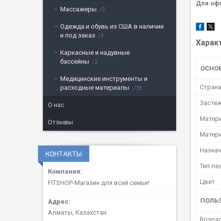
Для оф
Массажеры
7
Одежда и обувь из США в наличии
и под заказ
3
Харак
Каркасные и надувные
бассейны
2
ОСНО
Медицинские инструменты и
Страна
расходные материалы
35
Засте
О нас
Матери
Отзывы
Матер
Назнач
КОНТАКТЫ
Тип ле
Цвет
FITSHOP-Магазин для всей семьи!
ПОЛЬ
Алматы, Казахстан
Возрас