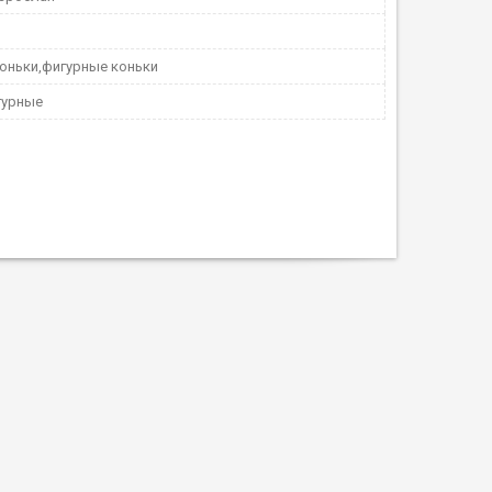
оньки,фигурные коньки
гурные