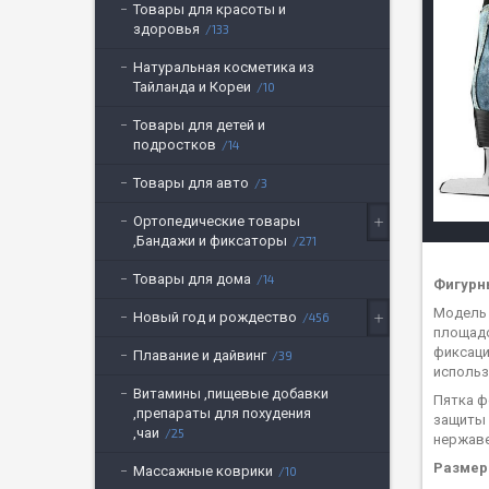
Товары для красоты и
здоровья
133
Натуральная косметика из
Тайланда и Кореи
10
Товары для детей и
подростков
14
Товары для авто
3
Ортопедические товары
,Бандажи и фиксаторы
271
Товары для дома
14
Фигурн
Модель 
Новый год и рождество
456
площадо
фиксаци
Плавание и дайвинг
39
использ
Витамины ,пищевые добавки
Пятка ф
,препараты для похудения
защиты 
,чаи
25
нержаве
Размерн
Массажные коврики
10