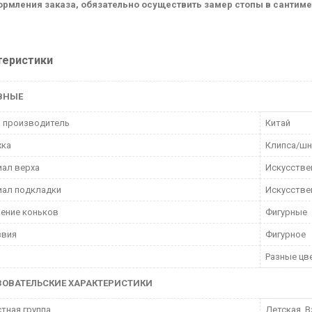
ормления заказа, обязательно осуществить замер стопы в сантим
теристики
ВНЫЕ
 производитель
Китай
жка
Клипса/шн
ал верха
Искусстве
иал подкладки
Искусстве
ение коньков
Фигурные
звия
Фигурное
Разные цв
ЗОВАТЕЛЬСКИЕ ХАРАКТЕРИСТИКИ
тная группа
Детская ,