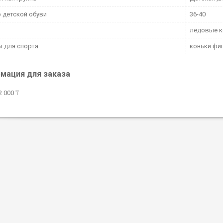
 детской обуви
36-40
ледовые к
 для спорта
коньки фи
мация для заказа
 000 ₸