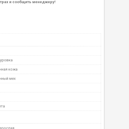
етрах и сообщить менеджеру!
уровка
нная кожа
нный мех
ета
Взрослая