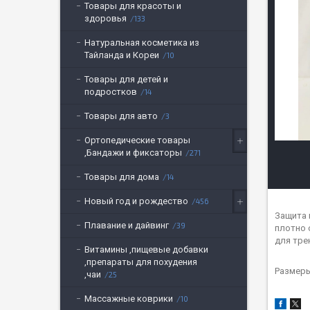
Товары для красоты и
здоровья
133
Натуральная косметика из
Тайланда и Кореи
10
Товары для детей и
подростков
14
Товары для авто
3
Ортопедические товары
,Бандажи и фиксаторы
271
Товары для дома
14
Новый год и рождество
456
Защита 
Плавание и дайвинг
39
плотно 
для тре
Витамины ,пищевые добавки
,препараты для похудения
Размеры
,чаи
25
Массажные коврики
10