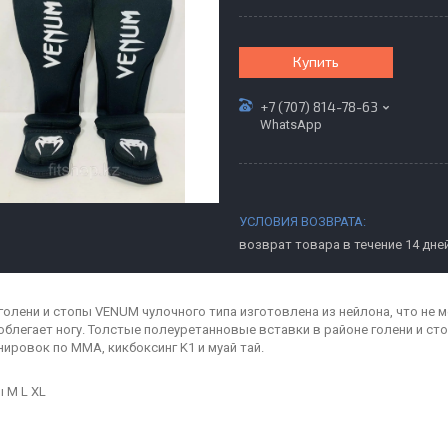
Купить
+7 (707) 814-78-63
WhatsApp
возврат товара в течение 14 дне
голени и стопы VENUM чулочного типа изготовлена из нейлона, что не м
облегает ногу. Толстые полеуретанновые вставки в районе голени и с
нировок по MMA, кикбоксинг K1 и муай тай.
 M L XL