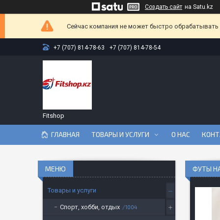
Создать сайт
на Satu.kz
Сейчас компания не может быстро обрабатывать з
+7 (707) 814-78-63
+7 (707) 814-78-54
Fitshop
ГЛАВНАЯ
ТОВАРЫ И УСЛУГИ
О НАС
КОНТ
ФУТЫ Н
Товары и услуги
Спорт, хобби, отдых
1004