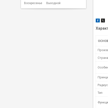
Воскресенье
Выходной
Харак
ОСНО
Произ
Страна
Особе
Принци
Радиус
Тип
Функци