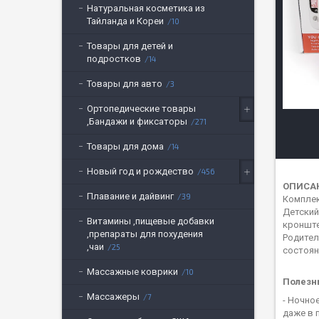
Натуральная косметика из
Тайланда и Кореи
10
Товары для детей и
подростков
14
Товары для авто
3
Ортопедические товары
,Бандажи и фиксаторы
271
Товары для дома
14
Новый год и рождество
456
ОПИСА
Плавание и дайвинг
39
Комплек
Детский
Витамины ,пищевые добавки
кронште
,препараты для похудения
Родител
,чаи
25
состоян
Массажные коврики
10
Полезн
Массажеры
7
- Ночно
даже в 