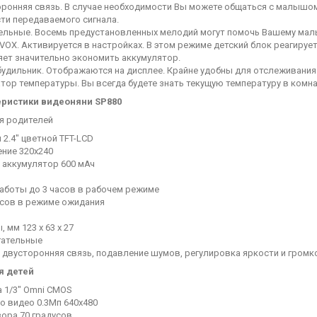
оронняя связь. В случае необходимости Вы можете общаться с малышо
ти передаваемого сигнала.
ельные. Восемь предустановленных мелодий могут помочь Вашему малы
 VOX. Активируется в настройках. В этом режиме детский блок реагирует
ет значительно экономить аккумулятор.
 будильник. Отображаются на дисплее. Крайне удобны для отслеживания
атор температуры. Вы всегда будете знать текущую температуру в комна
еристики видеоняни SP880
я родителей
 2.4" цветной TFT-LCD
ние 320x240
 аккумулятор 600 мАч
аботы до 3 часов в рабочем режиме
асов в режиме ожидания
 мм 123 x 63 x 27
гательные
 двусторонняя связь, подавление шумов, регулировка яркости и громко
я детей
 1/3" Omni CMOS
о видео 0.3Мп 640x480
зора 70 градусов