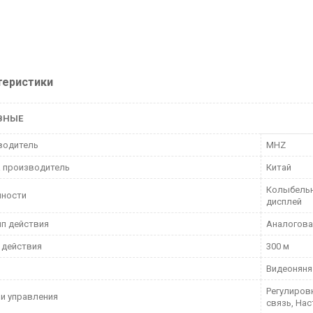
теристики
ВНЫЕ
водитель
MHZ
 производитель
Китай
Колыбельн
нности
дисплей
п действия
Аналогова
 действия
300 м
Видеоняня
Регулиров
и управления
связь, На