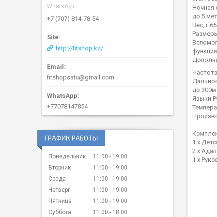
WhatsApp
Ночная 
до 5 ме
+7 (707) 814-78-54
Вес, г 65
Размеры,
Вспомо
http://fitshop.kz/
функции
Дополн
Частота
fitshopsatu@gmail.com
Дальнос
до 300м
Языки Р
+77078147854
Темпера
Произв
Комплек
ГРАФИК РАБОТЫ
1 х Дет
2 х Ада
Понедельник
11:00
19:00
1 х Рук
Вторник
11:00
19:00
Среда
11:00
19:00
Четверг
11:00
19:00
Пятница
11:00
19:00
Суббота
11:00
18:00