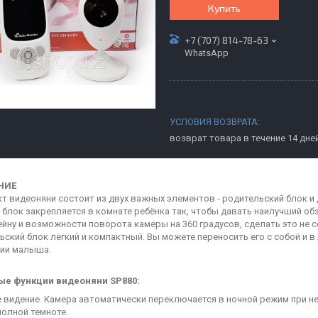
Купить
+7 (707) 814-78-63
WhatsApp
возврат товара в течение 14 дне
НИЕ
т видеоняни состоит из двух важных элементов - родительский блок и 
 блок закрепляется в комнате ребёнка так, чтобы давать наилучший об
йну и возможности поворота камеры на 360 градусов, сделать это не с
ьский блок лёгкий и компактный. Вы можете переносить его с собой и
ии малыша.
ые функции видеоняни SP880:
е видение. Камера автоматически переключается в ночной режим при н
полной темноте.