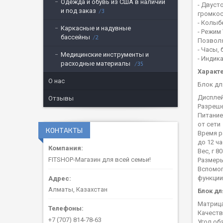
Одежда и обувь из США в наличии
- Двуст
и под заказ
3
громкос
- Колыб
Каркасные и надувные
- Режим
бассейны
2
Позволя
- Часы,
Медицинские инструменты и
- Индик
расходные материалы
35
Характ
О нас
Блок дл
Дисплей
Отзывы
Разреше
Питание
от сети
КОНТАКТЫ
Время р
до 12 ч
Вес, г 80
FITSHOP-Магазин для всей семьи!
Размеры,
Вспомо
функции
Алматы, Казахстан
Блок дл
Матрица
Качеств
+7 (707) 814-78-63
Угол об