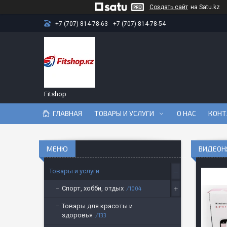
Создать сайт
на Satu.kz
+7 (707) 814-78-63
+7 (707) 814-78-54
Fitshop
ГЛАВНАЯ
ТОВАРЫ И УСЛУГИ
О НАС
КОНТ
ВИДЕОН
Товары и услуги
Спорт, хобби, отдых
1004
Товары для красоты и
здоровья
133