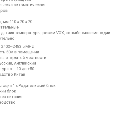
съёмка автоматическая
тров
 мм 110 x 70 x 70
гательные
 датчик температуры, режим VOX, колыбельные мелодии
ительно
 2400~2483.5 MHz
ть 50м в помещении
 на открытой местности
усский, Английский
тура от -10 до +50
одство Китай
тация 1 х Родительский блок
ский блок
птер питания
оводство