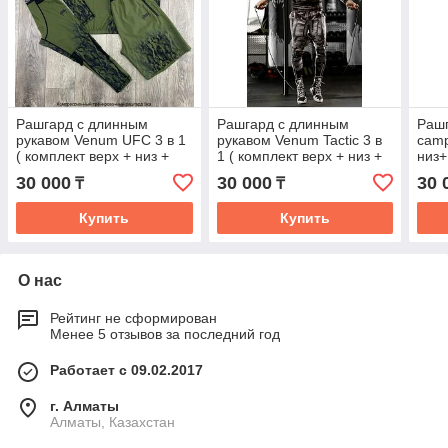
Рашгард с длинным
Рашгард с длинным
Рашг
рукавом Venum UFC 3 в 1
рукавом Venum Tactic 3 в
camp
( комплект верх + низ +
1 ( комплект верх + низ +
низ+
шорты )
шорты )
лет
30 000
30 000
30 
₸
₸
Купить
Купить
О нас
Рейтинг не сформирован
Менее 5 отзывов за последний год
Работает с 09.02.2017
г. Алматы
Алматы, Казахстан