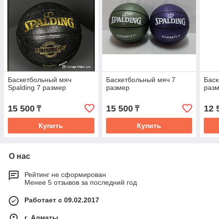
Баскетбольный мяч
Баскетбольный мяч 7
Баск
Spalding 7 размер
размер
раз
15 500
15 500
12 
₸
₸
Купить
Купить
О нас
Рейтинг не сформирован
Менее 5 отзывов за последний год
Работает с 09.02.2017
г. Алматы