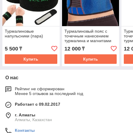
Турмалиновые
Турмалиновый пояс с
Турм
напульсники (пара)
точечным нанесением
точ
турмалина и магнитами
турм
5 500
12 000
12 
₸
₸
Купить
Купить
О нас
Рейтинг не сформирован
Менее 5 отзывов за последний год
Работает с 09.02.2017
г. Алматы
Алматы, Казахстан
Контакты