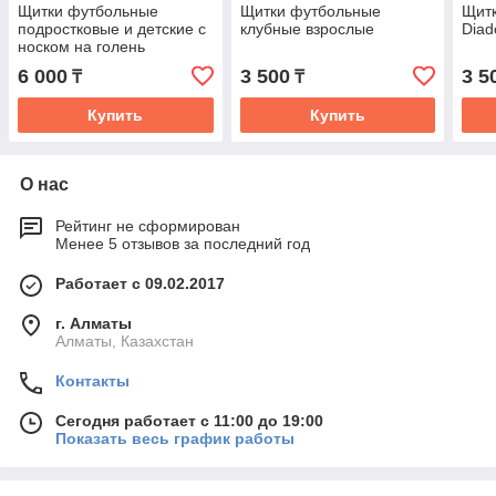
Щитки футбольные
Щитки футбольные
Щит
подростковые и детские с
клубные взрослые
Diad
носком на голень
6 000
3 500
3 5
₸
₸
Купить
Купить
О нас
Рейтинг не сформирован
Менее 5 отзывов за последний год
Работает с 09.02.2017
г. Алматы
Алматы, Казахстан
Контакты
Сегодня работает с 11:00 до 19:00
Показать весь график работы