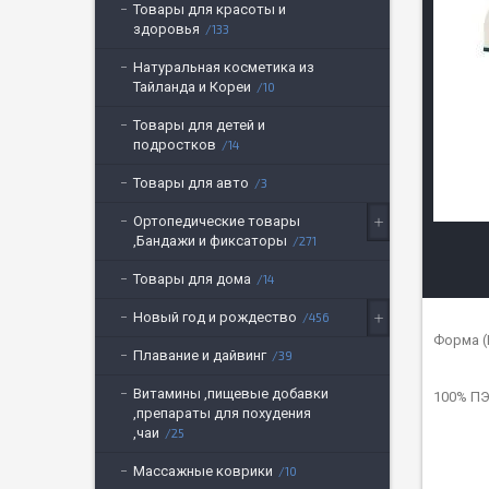
Товары для красоты и
здоровья
133
Натуральная косметика из
Тайланда и Кореи
10
Товары для детей и
подростков
14
Товары для авто
3
Ортопедические товары
,Бандажи и фиксаторы
271
Товары для дома
14
Новый год и рождество
456
Форма (
Плавание и дайвинг
39
Витамины ,пищевые добавки
100% П
,препараты для похудения
,чаи
25
Массажные коврики
10